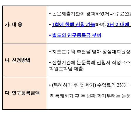
•
논문제출기한이 경과하였거나 수료완료
가
.
내 용
•
1
회에 한해 신청 가능
하며
,
2
년 이내에
•
별도의 연구등록금 부여
•
지도교수의 추천을 받아 성심대학원장
나
.
신청방법
•
신청기간에 논문특례 신청서 작성
⇒
소
학원교학팀 제출
•
(
특례허가 후 첫 학기
)
수업료의
25% +
다
.
연구등록금액
※
특례허가 후 두 번째 학기부터는 논