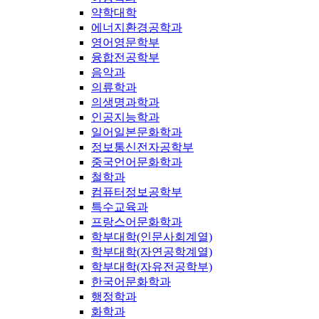
약학대학
에너지환경공학과
영어영문학부
융합전공학부
음악과
의류학과
의생명과학과
인공지능학과
일어일본문화학과
정보통신전자공학부
중국언어문화학과
철학과
컴퓨터정보공학부
특수교육과
프랑스어문화학과
학부대학(인문사회계열)
학부대학(자연공학계열)
학부대학(자유전공학부)
한국어문화학과
행정학과
화학과