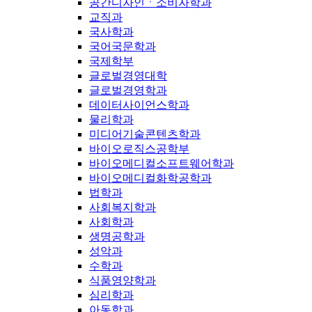
공간디자인ㆍ소비자학과
교직과
국사학과
국어국문학과
국제학부
글로벌경영대학
글로벌경영학과
데이터사이언스학과
물리학과
미디어기술콘텐츠학과
바이오로직스공학부
바이오메디컬소프트웨어학과
바이오메디컬화학공학과
법학과
사회복지학과
사회학과
생명공학과
성악과
수학과
식품영양학과
심리학과
아동학과