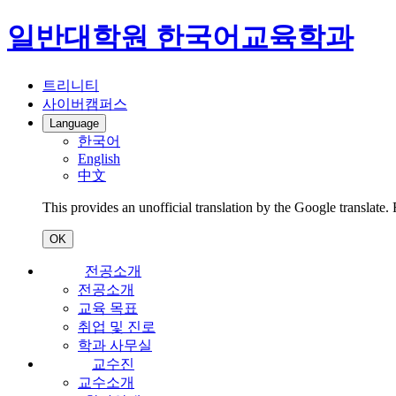
일반대학원 한국어교육학과
트리니티
사이버캠퍼스
Language
한국어
English
中文
This provides an unofficial translation by the Google translate.
OK
전공소개
전공소개
교육 목표
취업 및 진로
학과 사무실
교수진
교수소개